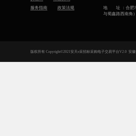
服务指南
政策法规
地 址 ：合肥
与蜀鑫路西南角
版权所有 Copyright©2021安天e采招标采购电子交易平台V2.