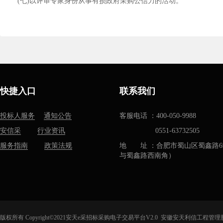
(七)以评审专家身份从事有损政府采购公信力的活动。
快捷入口
联系我们
投标人服务
通知公告
客服电话 ：400-050-9988
安信采
行业资讯
0551-63732505
服务指南
政策法规
地 址 ：合肥市蜀山区蜀鑫路6
与蜀鑫路西南角）
版权所有 Copyright©2021安天e采招标采购电子交易平台V2.0 安徽安天利信工程