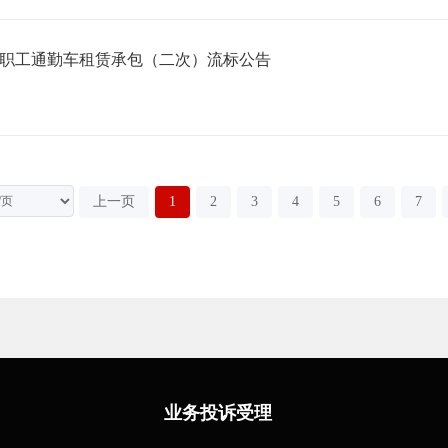
9年度职工通勤车租赁承包（二次）流标公告
上一页
1
2
3
4
5
6
7
业务投诉受理