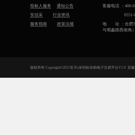
投标人服务
通知公告
客服电话 ：400-05
安信采
行业资讯
0551-637
服务指南
政策法规
地 址 ：合肥
与蜀鑫路西南角
版权所有 Copyright©2021安天e采招标采购电子交易平台V2.