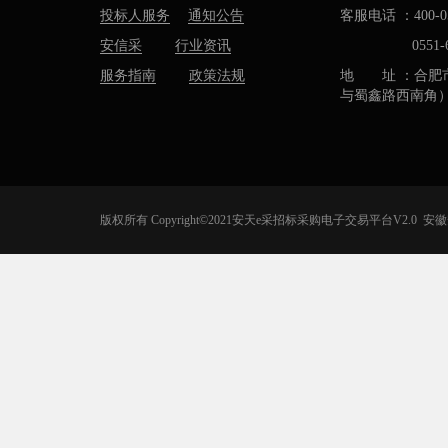
投标人服务
通知公告
客服电话 ：400-05
安信采
行业资讯
0551-637
服务指南
政策法规
地 址 ：合肥
与蜀鑫路西南角
版权所有 Copyright©2021安天e采招标采购电子交易平台V2.