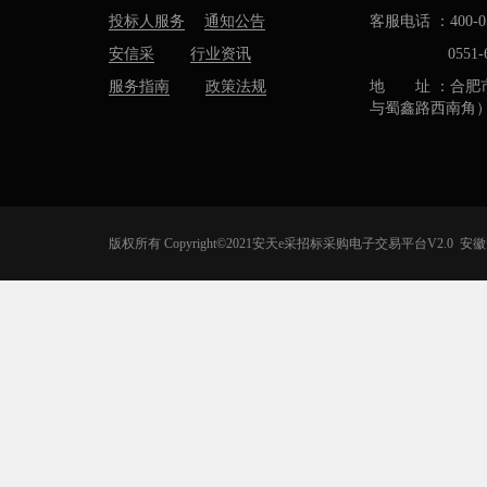
投标人服务
通知公告
客服电话 ：400-05
安信采
行业资讯
0551-637
服务指南
政策法规
地 址 ：合肥
与蜀鑫路西南角
版权所有 Copyright©2021安天e采招标采购电子交易平台V2.