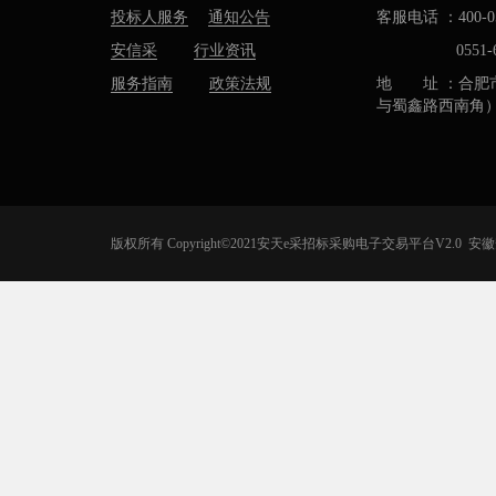
投标人服务
通知公告
客服电话 ：400-05
安信采
行业资讯
0551-637
服务指南
政策法规
地 址 ：合肥
与蜀鑫路西南角
版权所有 Copyright©2021安天e采招标采购电子交易平台V2.