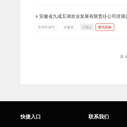
安徽省九成五湖农业发展有限责任公司排灌
竞争性谈判
安徽省
已截止
委托招标
共 
快捷入口
联系我们