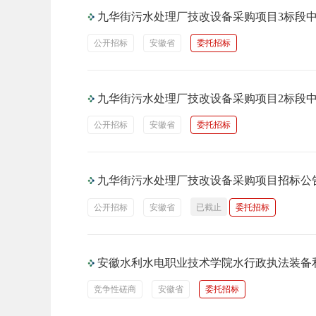
九华街污水处理厂技改设备采购项目3标段
公开招标
安徽省
委托招标
九华街污水处理厂技改设备采购项目2标段
公开招标
安徽省
委托招标
九华街污水处理厂技改设备采购项目招标公
公开招标
安徽省
已截止
委托招标
安徽水利水电职业技术学院水行政执法装备
竞争性磋商
安徽省
委托招标