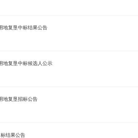
用地复垦中标结果公告
用地复垦中标候选人公示
用地复垦招标公告
中标结果公告