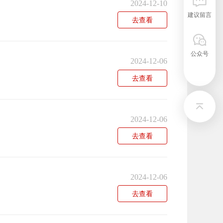
2024-12-10
建议留言
去查看
公众号
2024-12-06
去查看
2024-12-06
去查看
2024-12-06
去查看