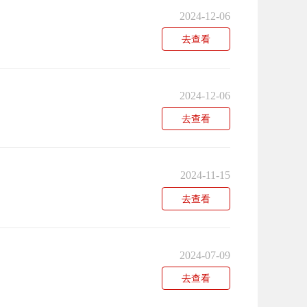
2024-12-06
去查看
2024-12-06
去查看
2024-11-15
去查看
2024-07-09
去查看