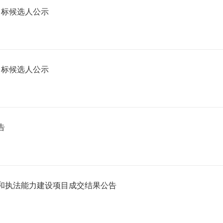
中标候选人公示
中标候选人公示
告
和执法能力建设项目成交结果公告