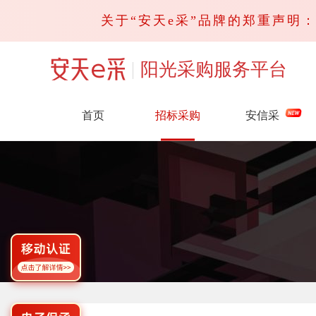
关于“安天e采”品牌的郑重声明：请
阳光采购服务平台
首页
招标采购
安信采