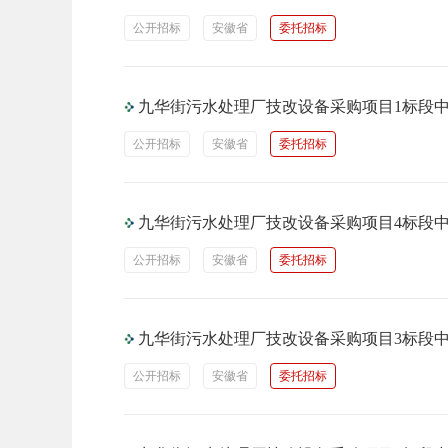
公开招标
安徽省
委托招标
九华街污水处理厂技改设备采购项目1标段
公开招标
安徽省
委托招标
九华街污水处理厂技改设备采购项目4标段
公开招标
安徽省
委托招标
九华街污水处理厂技改设备采购项目3标段
公开招标
安徽省
委托招标