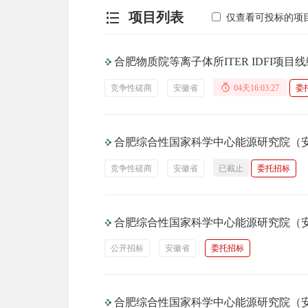
项目列表
仅查看可投标的项
合肥物质院等离子体所ITER IDFI
竞争性磋商
安徽省
04天16:03:26
委
合肥综合性国家科学中心能源研究院（安徽
竞争性磋商
安徽省
已截止
委托招标
合肥综合性国家科学中心能源研究院（
公开招标
安徽省
委托招标
合肥综合性国家科学中心能源研究院（