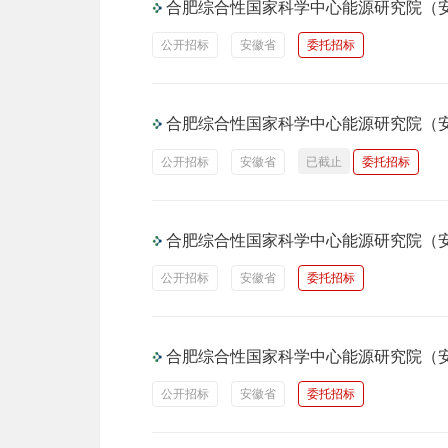
合肥综合性国家科学中心能源研究院（安
公开招标
安徽省
委托招标
合肥综合性国家科学中心能源研究院（
公开招标
安徽省
已截止
委托招标
合肥综合性国家科学中心能源研究院（安
公开招标
安徽省
委托招标
合肥综合性国家科学中心能源研究院（
公开招标
安徽省
委托招标