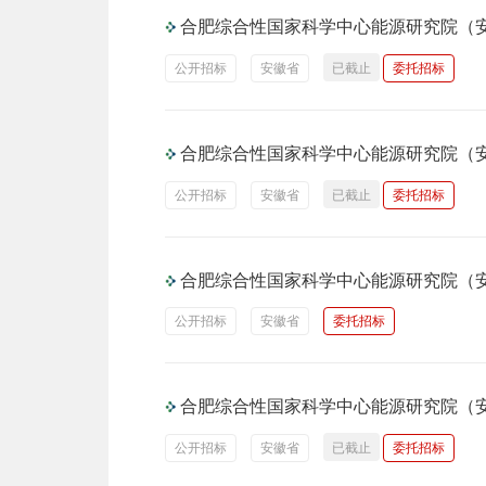
合肥综合性国家科学中心能源研究院（
公开招标
安徽省
已截止
委托招标
合肥综合性国家科学中心能源研究院（安徽省
公开招标
安徽省
已截止
委托招标
合肥综合性国家科学中心能源研究院（
公开招标
安徽省
委托招标
合肥综合性国家科学中心能源研究院（
公开招标
安徽省
已截止
委托招标