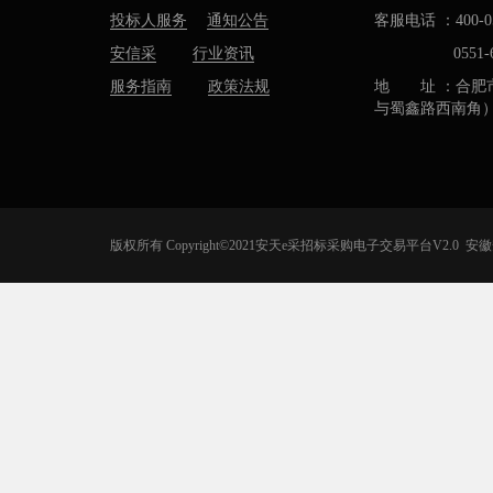
投标人服务
通知公告
客服电话 ：400-05
安信采
行业资讯
0551-637
服务指南
政策法规
地 址 ：合肥
与蜀鑫路西南角
版权所有 Copyright©2021安天e采招标采购电子交易平台V2.