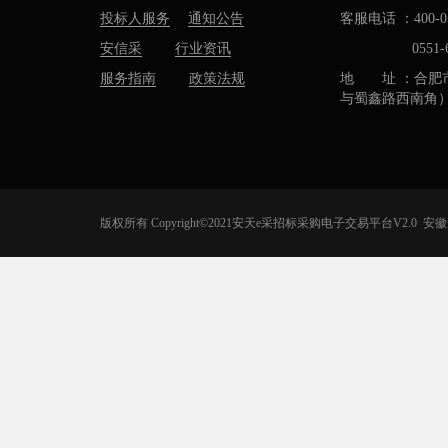
投标人服务
通知公告
客服电话 ：400-05
安信采
行业资讯
0551-637
服务指南
政策法规
地 址 ：合肥
与蜀鑫路西南角
版权所有 Copyright©2021安天e采招标采购电子交易平台V2.