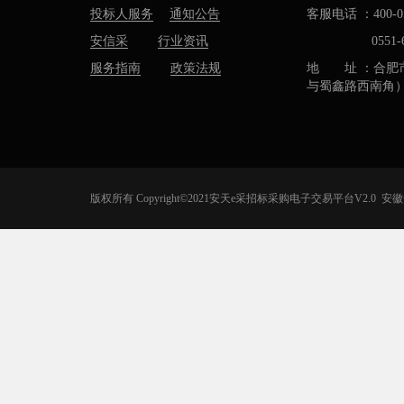
投标人服务
通知公告
客服电话 ：400-05
安信采
行业资讯
0551-637
服务指南
政策法规
地 址 ：合肥
与蜀鑫路西南角
版权所有 Copyright©2021安天e采招标采购电子交易平台V2.