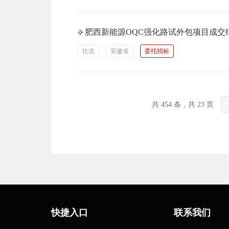
肥西新能源OQC强化路试外包项目成交
比选
安徽省
委托招标
共 454 条，共 23 页
快捷入口
联系我们