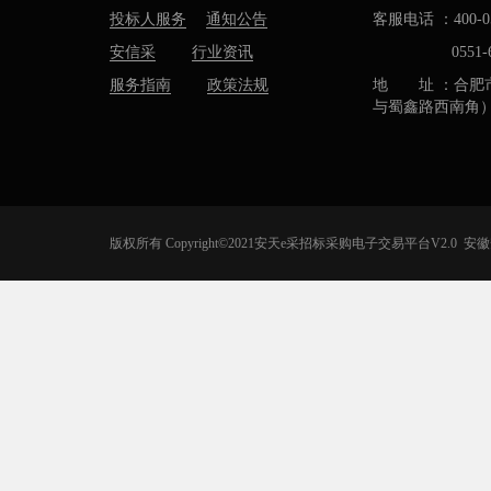
投标人服务
通知公告
客服电话 ：400-05
安信采
行业资讯
0551-637
服务指南
政策法规
地 址 ：合肥
与蜀鑫路西南角
版权所有 Copyright©2021安天e采招标采购电子交易平台V2.