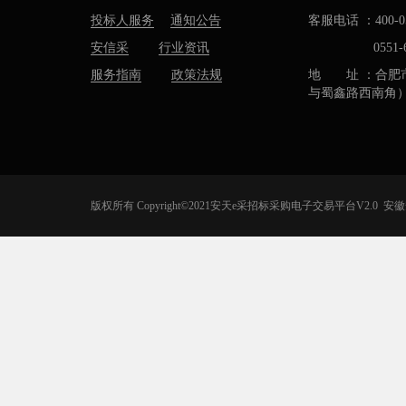
投标人服务
通知公告
客服电话 ：400-05
安信采
行业资讯
0551-637
服务指南
政策法规
地 址 ：合肥
与蜀鑫路西南角
版权所有 Copyright©2021安天e采招标采购电子交易平台V2.