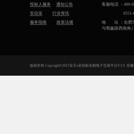
投标人服务
通知公告
客服电话 ：400-05
安信采
行业资讯
0551-637
服务指南
政策法规
地 址 ：合肥
与蜀鑫路西南角
版权所有 Copyright©2021安天e采招标采购电子交易平台V2.