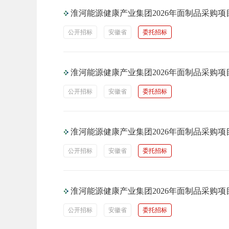
淮河能源健康产业集团2026年面制品采购项
公开招标
安徽省
委托招标
淮河能源健康产业集团2026年面制品采购项
公开招标
安徽省
委托招标
淮河能源健康产业集团2026年面制品采购项
公开招标
安徽省
委托招标
淮河能源健康产业集团2026年面制品采购项
公开招标
安徽省
委托招标