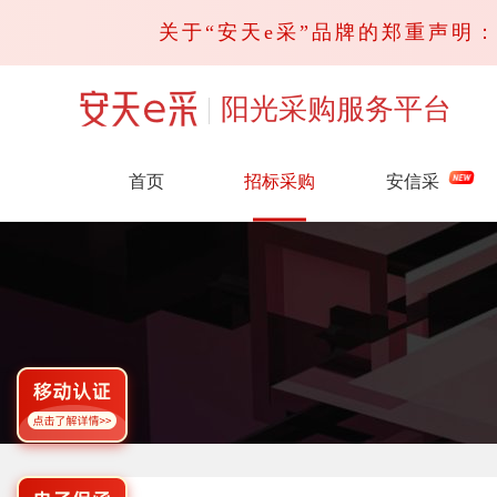
关于“安天e采”品牌的郑重声明：请
阳光采购服务平台
首页
招标采购
安信采