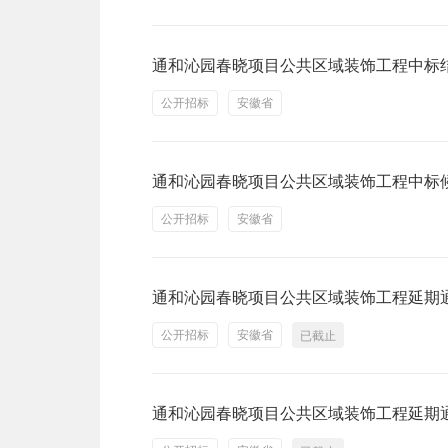
通和沁园春晓项目公共区域装饰工程中标
公开招标
安徽省
通和沁园春晓项目公共区域装饰工程中标
公开招标
安徽省
通和沁园春晓项目公共区域装饰工程延期
公开招标
安徽省
已截止
通和沁园春晓项目公共区域装饰工程延期